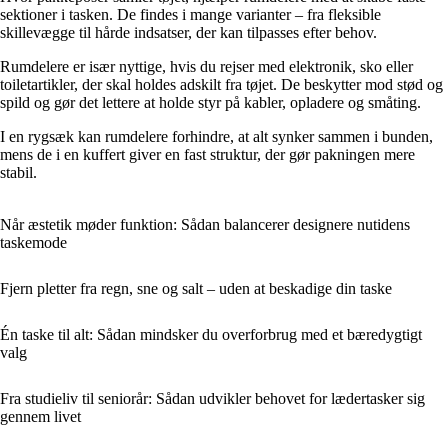
sektioner i tasken. De findes i mange varianter – fra fleksible
skillevægge til hårde indsatser, der kan tilpasses efter behov.
Rumdelere er især nyttige, hvis du rejser med elektronik, sko eller
toiletartikler, der skal holdes adskilt fra tøjet. De beskytter mod stød og
spild og gør det lettere at holde styr på kabler, opladere og småting.
I en rygsæk kan rumdelere forhindre, at alt synker sammen i bunden,
mens de i en kuffert giver en fast struktur, der gør pakningen mere
stabil.
Når æstetik møder funktion: Sådan balancerer designere nutidens
taskemode
Fjern pletter fra regn, sne og salt – uden at beskadige din taske
Én taske til alt: Sådan mindsker du overforbrug med et bæredygtigt
valg
Fra studieliv til seniorår: Sådan udvikler behovet for lædertasker sig
gennem livet