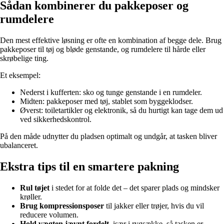
Sådan kombinerer du pakkeposer og
rumdelere
Den mest effektive løsning er ofte en kombination af begge dele. Brug
pakkeposer til tøj og bløde genstande, og rumdelere til hårde eller
skrøbelige ting.
Et eksempel:
Nederst i kufferten: sko og tunge genstande i en rumdeler.
Midten: pakkeposer med tøj, stablet som byggeklodser.
Øverst: toiletartikler og elektronik, så du hurtigt kan tage dem ud
ved sikkerhedskontrol.
På den måde udnytter du pladsen optimalt og undgår, at tasken bliver
ubalanceret.
Ekstra tips til en smartere pakning
Rul tøjet
i stedet for at folde det – det sparer plads og mindsker
krøller.
Brug kompressionsposer
til jakker eller trøjer, hvis du vil
reducere volumen.
Hold vægten jævnt fordelt
, især i rygsække, så tasken er