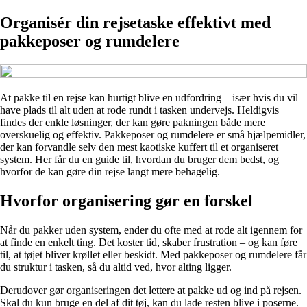
Organisér din rejsetaske effektivt med
pakkeposer og rumdelere
At pakke til en rejse kan hurtigt blive en udfordring – især hvis du vil
have plads til alt uden at rode rundt i tasken undervejs. Heldigvis
findes der enkle løsninger, der kan gøre pakningen både mere
overskuelig og effektiv. Pakkeposer og rumdelere er små hjælpemidler,
der kan forvandle selv den mest kaotiske kuffert til et organiseret
system. Her får du en guide til, hvordan du bruger dem bedst, og
hvorfor de kan gøre din rejse langt mere behagelig.
Hvorfor organisering gør en forskel
Når du pakker uden system, ender du ofte med at rode alt igennem for
at finde en enkelt ting. Det koster tid, skaber frustration – og kan føre
til, at tøjet bliver krøllet eller beskidt. Med pakkeposer og rumdelere får
du struktur i tasken, så du altid ved, hvor alting ligger.
Derudover gør organiseringen det lettere at pakke ud og ind på rejsen.
Skal du kun bruge en del af dit tøj, kan du lade resten blive i poserne.