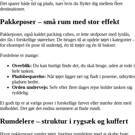
Det sparer både tid og plads, især hvis du flytter dig mellem flere
destinationer.
Pakkeposer – små rum med stor effekt
Pakkeposer, også kaldet packing cubes, er lette stofposer med lynlås,
der fås i forskellige størrelser. De bruges til at opdele tøjet i kategorier –
for eksempel én pose til undertøj, én til trøjer og én til bukser.
Fordelene er mange:
Overblik:
Du kan hurtigt finde det, du skal bruge, uden at rode i
hele tasken.
Pladsbesparelse:
Når tøjet ligger tæt og fladt i poserne, udnyttes
pladsen bedre.
Orden undervejs:
Selv efter flere dages rejse holder tasken sig
ryddelig.
Et godt tip er at vælge poser i forskellige farver eller mærke dem med
indholdet. Det gør det endnu nemmere at finde rundt.
Rumdelere – struktur i rygsæk og kuffert
Hvor pakkeposer samler tøjet, hjælper rumdelere med at skabe faste