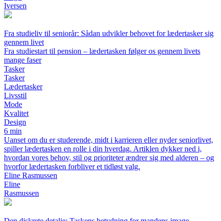
Iversen
Fra studieliv til seniorår: Sådan udvikler behovet for lædertasker sig
gennem livet
Fra studiestart til pension – lædertasken følger os gennem livets
mange faser
Tasker
Tasker
Lædertasker
Livsstil
Mode
Kvalitet
Design
6 min
Uanset om du er studerende, midt i karrieren eller nyder seniorlivet,
spiller lædertasken en rolle i din hverdag. Artiklen dykker ned i,
hvordan vores behov, stil og prioriteter ændrer sig med alderen – og
hvorfor lædertasken forbliver et tidløst valg.
Eline Rasmussen
Eline
Rasmussen
Den diskrete detalje: Taskens betydning for mandens image