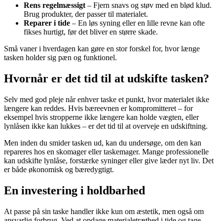
Rens regelmæssigt
– Fjern snavs og støv med en blød klud.
Brug produkter, der passer til materialet.
Reparer i tide
– En løs syning eller en lille revne kan ofte
fikses hurtigt, før det bliver en større skade.
Små vaner i hverdagen kan gøre en stor forskel for, hvor længe
tasken holder sig pæn og funktionel.
Hvornår er det tid til at udskifte tasken?
Selv med god pleje når enhver taske et punkt, hvor materialet ikke
længere kan reddes. Hvis bæreevnen er kompromitteret – for
eksempel hvis stropperne ikke længere kan holde vægten, eller
lynlåsen ikke kan lukkes – er det tid til at overveje en udskiftning.
Men inden du smider tasken ud, kan du undersøge, om den kan
repareres hos en skomager eller taskemager. Mange professionelle
kan udskifte lynlåse, forstærke syninger eller give læder nyt liv. Det
er både økonomisk og bæredygtigt.
En investering i holdbarhed
At passe på sin taske handler ikke kun om æstetik, men også om
ansvarlig forbrug. Ved at opdage materialetræthed i tide og tage