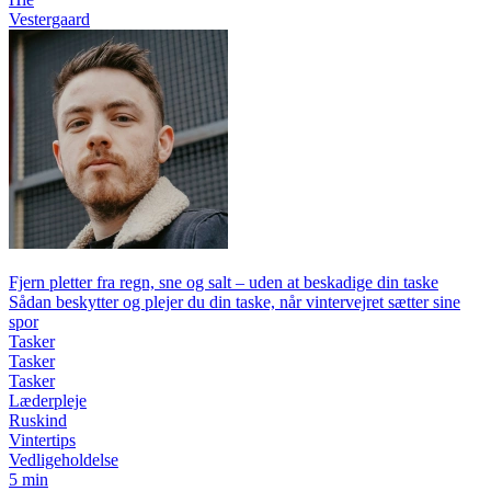
Vestergaard
Fjern pletter fra regn, sne og salt – uden at beskadige din taske
Sådan beskytter og plejer du din taske, når vintervejret sætter sine
spor
Tasker
Tasker
Tasker
Læderpleje
Ruskind
Vintertips
Vedligeholdelse
5 min