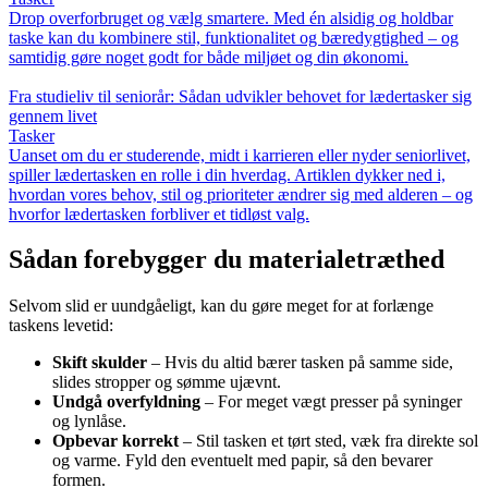
Drop overforbruget og vælg smartere. Med én alsidig og holdbar
taske kan du kombinere stil, funktionalitet og bæredygtighed – og
samtidig gøre noget godt for både miljøet og din økonomi.
Fra studieliv til seniorår: Sådan udvikler behovet for lædertasker sig
gennem livet
Tasker
Uanset om du er studerende, midt i karrieren eller nyder seniorlivet,
spiller lædertasken en rolle i din hverdag. Artiklen dykker ned i,
hvordan vores behov, stil og prioriteter ændrer sig med alderen – og
hvorfor lædertasken forbliver et tidløst valg.
Sådan forebygger du materialetræthed
Selvom slid er uundgåeligt, kan du gøre meget for at forlænge
taskens levetid:
Skift skulder
– Hvis du altid bærer tasken på samme side,
slides stropper og sømme ujævnt.
Undgå overfyldning
– For meget vægt presser på syninger
og lynlåse.
Opbevar korrekt
– Stil tasken et tørt sted, væk fra direkte sol
og varme. Fyld den eventuelt med papir, så den bevarer
formen.