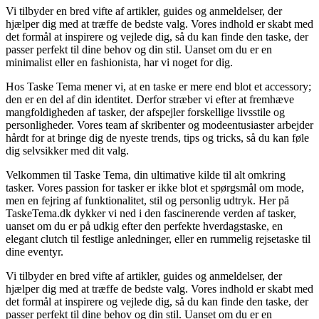
Vi tilbyder en bred vifte af artikler, guides og anmeldelser, der
hjælper dig med at træffe de bedste valg. Vores indhold er skabt med
det formål at inspirere og vejlede dig, så du kan finde den taske, der
passer perfekt til dine behov og din stil. Uanset om du er en
minimalist eller en fashionista, har vi noget for dig.
Hos Taske Tema mener vi, at en taske er mere end blot et accessory;
den er en del af din identitet. Derfor stræber vi efter at fremhæve
mangfoldigheden af tasker, der afspejler forskellige livsstile og
personligheder. Vores team af skribenter og modeentusiaster arbejder
hårdt for at bringe dig de nyeste trends, tips og tricks, så du kan føle
dig selvsikker med dit valg.
Velkommen til Taske Tema, din ultimative kilde til alt omkring
tasker. Vores passion for tasker er ikke blot et spørgsmål om mode,
men en fejring af funktionalitet, stil og personlig udtryk. Her på
TaskeTema.dk dykker vi ned i den fascinerende verden af tasker,
uanset om du er på udkig efter den perfekte hverdagstaske, en
elegant clutch til festlige anledninger, eller en rummelig rejsetaske til
dine eventyr.
Vi tilbyder en bred vifte af artikler, guides og anmeldelser, der
hjælper dig med at træffe de bedste valg. Vores indhold er skabt med
det formål at inspirere og vejlede dig, så du kan finde den taske, der
passer perfekt til dine behov og din stil. Uanset om du er en