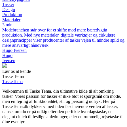
Tasker
Design
Produktion
Materialer
3 min
Modebranchen står over for et skifte mod mere bæredygtig
produktion. Med nye materialer, digitale værktøjer og cirkulære
designprincipper viser producenter af tasker vejen til mindre spild og
mere ansvarligt håndværk.
Hugo Iversen
Hugo
Iversen
Lær os at kende
Taske Tema
TaskeTema
Velkommen til Taske Tema, din ultimative kilde til alt omkring
tasker. Vores passion for tasker er ikke blot et spørgsmål om mode,
men en fejring af funktionalitet, stil og personlig udtryk. Her på
TaskeTema.dk dykker vi ned i den fascinerende verden af tasker,
uanset om du er på udkig efter den perfekte hverdagstaske, en
elegant clutch til festlige anledninger, eller en rummelig rejsetaske til
dine eventyr.