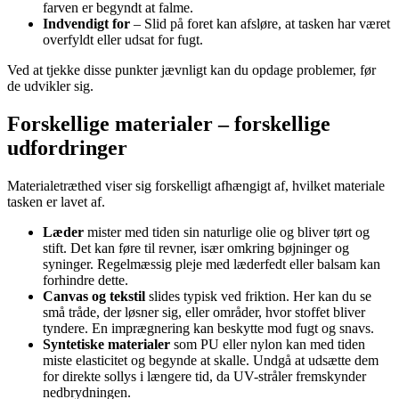
farven er begyndt at falme.
Indvendigt for
– Slid på foret kan afsløre, at tasken har været
overfyldt eller udsat for fugt.
Ved at tjekke disse punkter jævnligt kan du opdage problemer, før
de udvikler sig.
Forskellige materialer – forskellige
udfordringer
Materialetræthed viser sig forskelligt afhængigt af, hvilket materiale
tasken er lavet af.
Læder
mister med tiden sin naturlige olie og bliver tørt og
stift. Det kan føre til revner, især omkring bøjninger og
syninger. Regelmæssig pleje med læderfedt eller balsam kan
forhindre dette.
Canvas og tekstil
slides typisk ved friktion. Her kan du se
små tråde, der løsner sig, eller områder, hvor stoffet bliver
tyndere. En imprægnering kan beskytte mod fugt og snavs.
Syntetiske materialer
som PU eller nylon kan med tiden
miste elasticitet og begynde at skalle. Undgå at udsætte dem
for direkte sollys i længere tid, da UV-stråler fremskynder
nedbrydningen.