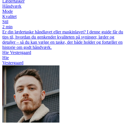
Lædertasker
Håndværk
Mode
Kvalitet
Stil
2 min
Er din lædertaske håndlavet eller maskinlavet? I denne guide får du
tips til, hvordan du genkender kvaliteten på syninger, læder og
detaljer – så du kan vælge en taske, der både holder og fortæller en
historie om godt håndværk.
Hie Vestergaard
Hie
Vestergaard