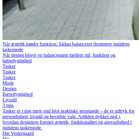
Når æstetik møder funktion: Sådan balancerer designere nutidens
taskemode
Når design bliver en balancegang mellem stil, funktion og
bæredygtighed
Tasker
Tasker
Tasker
Mode
Design
Bæredygtighed
Livsstil
3 min
Tasker er i dag mere end blot praktiske genstande – de er udtryk for
personlighed, livsstil og bevidste valg. Artiklen dykker ned i,
hvordan designere forener æstetik, funktionalitet og ansvarlighed i
nutidens taskemode.
Hie Vestergaard
Hie