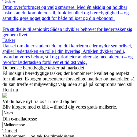
Tasker
Drop overforbruget og vælg smartere. Med én alsidig og holdbar
taske kan du kombinere stil, funktionalitet og bæredygtighed – og
samtidig gøre noget godt for både miljøet og din økonomi.
Fra studieliv til seniorår: Sådan udvikler behovet for lædertasker sig
gennem livet
Tasker
Uanset om du er studerende, midt i karrieren eller nyder seniorlivet,
spiller lædertasken en rolle i din hverdag. Artiklen dykker ned i,
hvordan vores behov, stil og prioriteter ændrer sig med alderen – og
hvorfor lædertasken forbliver et tidløst valg.
De bedste bæredygtige tasker på markedet
Få indsigt i bæredygtige tasker, der kombinerer kvalitet og respekt
for miljøet. E-bogen præsenterer forskellige mærker og materialer, så
du kan træffe et miljøvenligt valg uden at gå på kompromis med stil.
Hent nu
Vil du have nyt fra os? Tilmeld dig her
Bliv klogere med et klik – tilmeld dig vores gratis mailserie.
Din e-mailadresse
Tilmeld
Velkommen – og tak for tilmeldingen