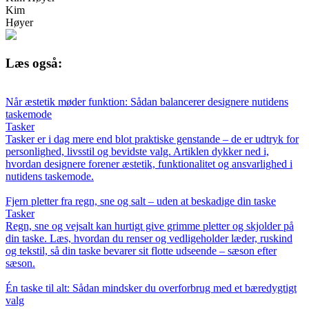
Kim
Høyer
Læs også:
Når æstetik møder funktion: Sådan balancerer designere nutidens
taskemode
Tasker
Tasker er i dag mere end blot praktiske genstande – de er udtryk for
personlighed, livsstil og bevidste valg. Artiklen dykker ned i,
hvordan designere forener æstetik, funktionalitet og ansvarlighed i
nutidens taskemode.
Fjern pletter fra regn, sne og salt – uden at beskadige din taske
Tasker
Regn, sne og vejsalt kan hurtigt give grimme pletter og skjolder på
din taske. Læs, hvordan du renser og vedligeholder læder, ruskind
og tekstil, så din taske bevarer sit flotte udseende – sæson efter
sæson.
Én taske til alt: Sådan mindsker du overforbrug med et bæredygtigt
valg