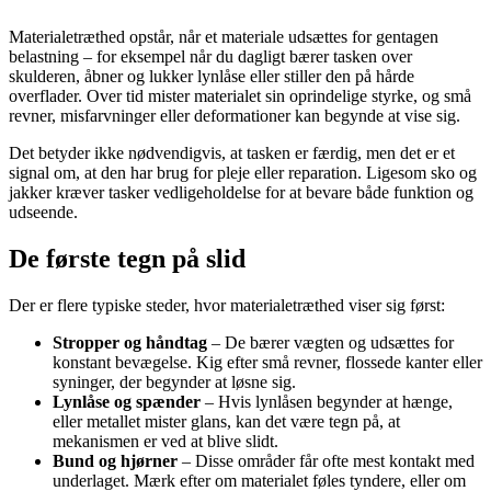
Materialetræthed opstår, når et materiale udsættes for gentagen
belastning – for eksempel når du dagligt bærer tasken over
skulderen, åbner og lukker lynlåse eller stiller den på hårde
overflader. Over tid mister materialet sin oprindelige styrke, og små
revner, misfarvninger eller deformationer kan begynde at vise sig.
Det betyder ikke nødvendigvis, at tasken er færdig, men det er et
signal om, at den har brug for pleje eller reparation. Ligesom sko og
jakker kræver tasker vedligeholdelse for at bevare både funktion og
udseende.
De første tegn på slid
Der er flere typiske steder, hvor materialetræthed viser sig først:
Stropper og håndtag
– De bærer vægten og udsættes for
konstant bevægelse. Kig efter små revner, flossede kanter eller
syninger, der begynder at løsne sig.
Lynlåse og spænder
– Hvis lynlåsen begynder at hænge,
eller metallet mister glans, kan det være tegn på, at
mekanismen er ved at blive slidt.
Bund og hjørner
– Disse områder får ofte mest kontakt med
underlaget. Mærk efter om materialet føles tyndere, eller om