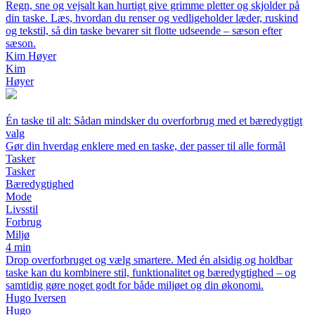
Regn, sne og vejsalt kan hurtigt give grimme pletter og skjolder på
din taske. Læs, hvordan du renser og vedligeholder læder, ruskind
og tekstil, så din taske bevarer sit flotte udseende – sæson efter
sæson.
Kim Høyer
Kim
Høyer
Én taske til alt: Sådan mindsker du overforbrug med et bæredygtigt
valg
Gør din hverdag enklere med en taske, der passer til alle formål
Tasker
Tasker
Bæredygtighed
Mode
Livsstil
Forbrug
Miljø
4 min
Drop overforbruget og vælg smartere. Med én alsidig og holdbar
taske kan du kombinere stil, funktionalitet og bæredygtighed – og
samtidig gøre noget godt for både miljøet og din økonomi.
Hugo Iversen
Hugo