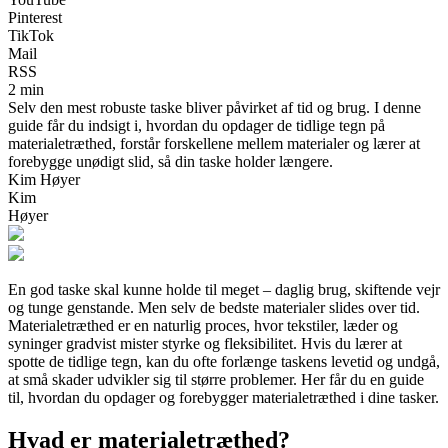
Pinterest
TikTok
Mail
RSS
2 min
Selv den mest robuste taske bliver påvirket af tid og brug. I denne
guide får du indsigt i, hvordan du opdager de tidlige tegn på
materialetræthed, forstår forskellene mellem materialer og lærer at
forebygge unødigt slid, så din taske holder længere.
Kim Høyer
Kim
Høyer
En god taske skal kunne holde til meget – daglig brug, skiftende vejr
og tunge genstande. Men selv de bedste materialer slides over tid.
Materialetræthed er en naturlig proces, hvor tekstiler, læder og
syninger gradvist mister styrke og fleksibilitet. Hvis du lærer at
spotte de tidlige tegn, kan du ofte forlænge taskens levetid og undgå,
at små skader udvikler sig til større problemer. Her får du en guide
til, hvordan du opdager og forebygger materialetræthed i dine tasker.
Hvad er materialetræthed?