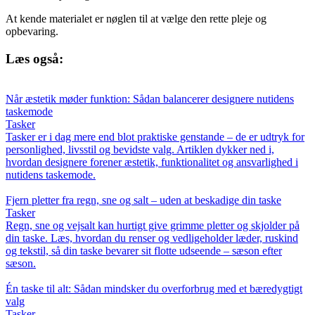
At kende materialet er nøglen til at vælge den rette pleje og
opbevaring.
Læs også:
Når æstetik møder funktion: Sådan balancerer designere nutidens
taskemode
Tasker
Tasker er i dag mere end blot praktiske genstande – de er udtryk for
personlighed, livsstil og bevidste valg. Artiklen dykker ned i,
hvordan designere forener æstetik, funktionalitet og ansvarlighed i
nutidens taskemode.
Fjern pletter fra regn, sne og salt – uden at beskadige din taske
Tasker
Regn, sne og vejsalt kan hurtigt give grimme pletter og skjolder på
din taske. Læs, hvordan du renser og vedligeholder læder, ruskind
og tekstil, så din taske bevarer sit flotte udseende – sæson efter
sæson.
Én taske til alt: Sådan mindsker du overforbrug med et bæredygtigt
valg
Tasker