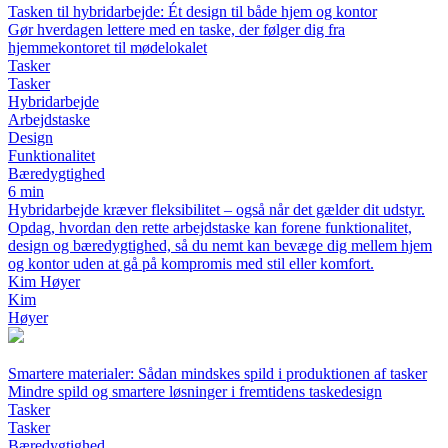
Tasken til hybridarbejde: Ét design til både hjem og kontor
Gør hverdagen lettere med en taske, der følger dig fra
hjemmekontoret til mødelokalet
Tasker
Tasker
Hybridarbejde
Arbejdstaske
Design
Funktionalitet
Bæredygtighed
6 min
Hybridarbejde kræver fleksibilitet – også når det gælder dit udstyr.
Opdag, hvordan den rette arbejdstaske kan forene funktionalitet,
design og bæredygtighed, så du nemt kan bevæge dig mellem hjem
og kontor uden at gå på kompromis med stil eller komfort.
Kim Høyer
Kim
Høyer
Smartere materialer: Sådan mindskes spild i produktionen af tasker
Mindre spild og smartere løsninger i fremtidens taskedesign
Tasker
Tasker
Bæredygtighed