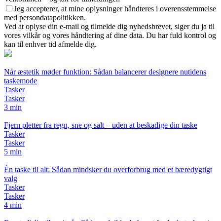
Jeg accepterer, at mine oplysninger håndteres i overensstemmelse
med persondatapolitikken.
Ved at oplyse din e-mail og tilmelde dig nyhedsbrevet, siger du ja til
vores vilkår og vores håndtering af dine data. Du har fuld kontrol og
kan til enhver tid afmelde dig.
Når æstetik møder funktion: Sådan balancerer designere nutidens
taskemode
Tasker
Tasker
3 min
Fjern pletter fra regn, sne og salt – uden at beskadige din taske
Tasker
Tasker
5 min
Én taske til alt: Sådan mindsker du overforbrug med et bæredygtigt
valg
Tasker
Tasker
4 min