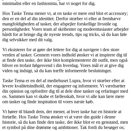
minimalist eller en fashionista, har vi noget for dig.
Hos Taske Tema mener vi, at en taske er mere end blot et accessory;
den er en del af din identitet. Derfor stræber vi efter at fremhæve
mangfoldigheden af tasker, der afspejler forskellige livsstile og
personligheder. Vores team af skribenter og modeentusiaster arbejder
hårdt for at bringe dig de nyeste trends, tips og tricks, så du kan føle
dig selvsikker med dit valg.
Vi eksisterer for at gøre det lettere for dig at navigere i den store
verden af tasker. Gennem vores indhold ønsker vi at inspirere dig til
at finde den taske, der ikke blot komplementerer dit outfit, men også
bliver en trofast følgesvend i din hverdag. Vores mål er at give dig
viden og indsigt, så du kan træffe informerede beslutninger.
Taske Tema er en del af mediehuset Lupra, hvor vi stræber efter at
levere kvalitetsindhold, der engagerer og informerer. Vi værdsætter
din opinion og opfordrer dig til at dele dine tanker og erfaringer med
os. Sammen kan vi skabe et fællesskab, hvor vi alle kan lære mere
om tasker og finde inspiration til vores næste køb.
Vi hører til blandt dem, der mener, at hver taske har en historie at
fortælle. Hos Taske Tema ønsker vi at være din guide i denne
historie, så du kan finde den taske, der ikke blot er en genstand, men
et symbol på dine drømme og ambitioner. Tak fordi du besøger os;