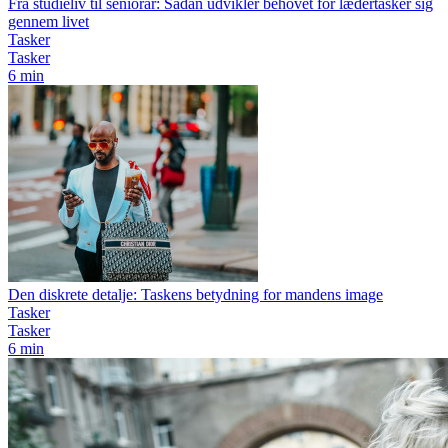
Fra studieliv til seniorår: Sådan udvikler behovet for lædertasker sig
gennem livet
Tasker
Tasker
6 min
Den diskrete detalje: Taskens betydning for mandens image
Tasker
Tasker
6 min