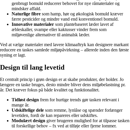
genbrugt bomuld reducerer behovet for nye råmaterialer og
mindsker affald.
Naturlige fibre
som hamp, hør og økologisk bomuld kræver
færre pesticider og mindre vand end konventionel bomuld.
Innovative materialer
som plantebaseret læder lavet af
æbleskaller, svampe eller kaktusser vinder frem som
miljøvenlige alternativer til animalsk læder.
Ved at vælge materialer med lavere klimaaftryk kan designere markant
reducere en taskes samlede miljøpåvirkning – allerede inden den første
syning er lagt.
Design til lang levetid
Et centralt princip i grøn design er at skabe produkter, der holder. Jo
længere en taske bruges, desto mindre bliver dens miljøbelastning pr.
år. Det kræver fokus på både kvalitet og funktionalitet.
Tidløst design
frem for hurtige trends gør tasken relevant i
mange år.
Udskiftelige dele
som remme, lynlåse og spænder forlænger
levetiden, fordi de kan repareres eller udskiftes.
Modulært design
giver brugeren mulighed for at tilpasse tasken
til forskellige behov – fx ved at tilføje eller fjerne lommer.