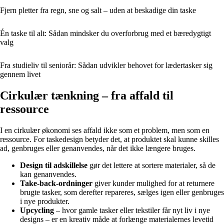
Fjern pletter fra regn, sne og salt – uden at beskadige din taske
Én taske til alt: Sådan mindsker du overforbrug med et bæredygtigt
valg
Fra studieliv til seniorår: Sådan udvikler behovet for lædertasker sig
gennem livet
Cirkulær tænkning – fra affald til
ressource
I en cirkulær økonomi ses affald ikke som et problem, men som en
ressource. For taskedesign betyder det, at produktet skal kunne skilles
ad, genbruges eller genanvendes, når det ikke længere bruges.
Design til adskillelse
gør det lettere at sortere materialer, så de
kan genanvendes.
Take-back-ordninger
giver kunder mulighed for at returnere
brugte tasker, som derefter repareres, sælges igen eller genbruges
i nye produkter.
Upcycling
– hvor gamle tasker eller tekstiler får nyt liv i nye
designs – er en kreativ måde at forlænge materialernes levetid