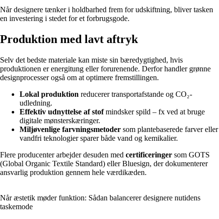
Når designere tænker i holdbarhed frem for udskiftning, bliver tasken
en investering i stedet for et forbrugsgode.
Produktion med lavt aftryk
Selv det bedste materiale kan miste sin bæredygtighed, hvis
produktionen er energitung eller forurenende. Derfor handler grønne
designprocesser også om at optimere fremstillingen.
Lokal produktion
reducerer transportafstande og CO₂-
udledning.
Effektiv udnyttelse af stof
mindsker spild – fx ved at bruge
digitale mønsterskæringer.
Miljøvenlige farvningsmetoder
som plantebaserede farver eller
vandfri teknologier sparer både vand og kemikalier.
Flere producenter arbejder desuden med
certificeringer
som GOTS
(Global Organic Textile Standard) eller Bluesign, der dokumenterer
ansvarlig produktion gennem hele værdikæden.
Når æstetik møder funktion: Sådan balancerer designere nutidens
taskemode