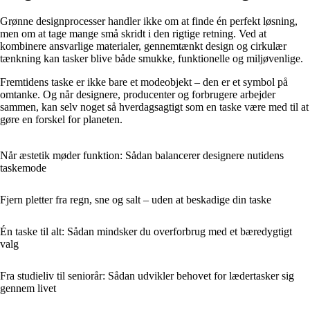
Grønne designprocesser handler ikke om at finde én perfekt løsning,
men om at tage mange små skridt i den rigtige retning. Ved at
kombinere ansvarlige materialer, gennemtænkt design og cirkulær
tænkning kan tasker blive både smukke, funktionelle og miljøvenlige.
Fremtidens taske er ikke bare et modeobjekt – den er et symbol på
omtanke. Og når designere, producenter og forbrugere arbejder
sammen, kan selv noget så hverdagsagtigt som en taske være med til at
gøre en forskel for planeten.
Når æstetik møder funktion: Sådan balancerer designere nutidens
taskemode
Fjern pletter fra regn, sne og salt – uden at beskadige din taske
Én taske til alt: Sådan mindsker du overforbrug med et bæredygtigt
valg
Fra studieliv til seniorår: Sådan udvikler behovet for lædertasker sig
gennem livet