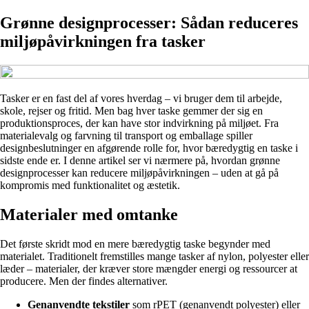
Grønne designprocesser: Sådan reduceres
miljøpåvirkningen fra tasker
Tasker er en fast del af vores hverdag – vi bruger dem til arbejde,
skole, rejser og fritid. Men bag hver taske gemmer der sig en
produktionsproces, der kan have stor indvirkning på miljøet. Fra
materialevalg og farvning til transport og emballage spiller
designbeslutninger en afgørende rolle for, hvor bæredygtig en taske i
sidste ende er. I denne artikel ser vi nærmere på, hvordan grønne
designprocesser kan reducere miljøpåvirkningen – uden at gå på
kompromis med funktionalitet og æstetik.
Materialer med omtanke
Det første skridt mod en mere bæredygtig taske begynder med
materialet. Traditionelt fremstilles mange tasker af nylon, polyester eller
læder – materialer, der kræver store mængder energi og ressourcer at
producere. Men der findes alternativer.
Genanvendte tekstiler
som rPET (genanvendt polyester) eller