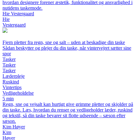
hvordan designere forener æstetik, funktionalitet og ansvarlighed i
nutidens taskemode.
Hie Vestergaard
Hie
Vestergaard
Fjern pletter fra regn, sne og salt – uden at beskadige din taske
Sådan beskytter og plejer du din taske, når vintervejret sætter sine
spor
Tasker
Tasker
Tasker
Læderpleje
Ruskind
Vintertips
Vedligeholdelse
5 min
Regn, sne og vejsalt kan hurtigt give grimme pletter og skjolder på
din taske. Læs, hvordan du renser og vedligeholder læder, ruskind
og tekstil, så din taske bevarer sit flotte udseende – sæson efter
sæson.
Kim Høyer
Kim
Høyer