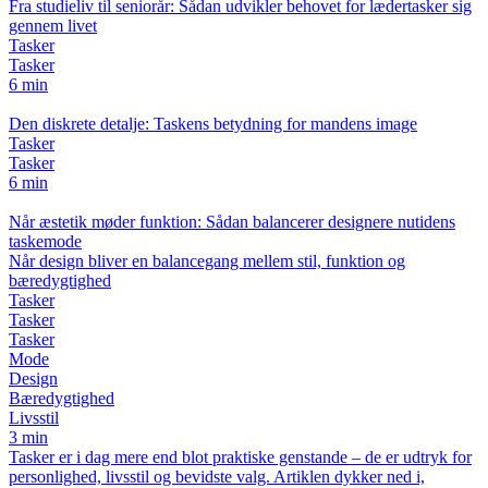
Fra studieliv til seniorår: Sådan udvikler behovet for lædertasker sig
gennem livet
Tasker
Tasker
6 min
Den diskrete detalje: Taskens betydning for mandens image
Tasker
Tasker
6 min
Når æstetik møder funktion: Sådan balancerer designere nutidens
taskemode
Når design bliver en balancegang mellem stil, funktion og
bæredygtighed
Tasker
Tasker
Tasker
Mode
Design
Bæredygtighed
Livsstil
3 min
Tasker er i dag mere end blot praktiske genstande – de er udtryk for
personlighed, livsstil og bevidste valg. Artiklen dykker ned i,