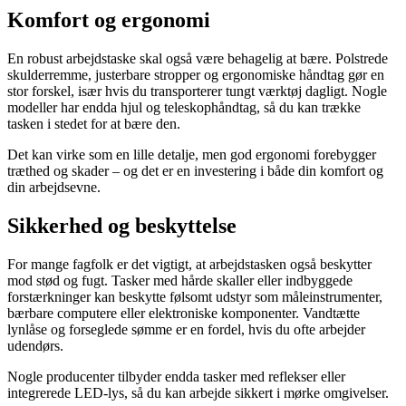
Komfort og ergonomi
En robust arbejdstaske skal også være behagelig at bære. Polstrede
skulderremme, justerbare stropper og ergonomiske håndtag gør en
stor forskel, især hvis du transporterer tungt værktøj dagligt. Nogle
modeller har endda hjul og teleskophåndtag, så du kan trække
tasken i stedet for at bære den.
Det kan virke som en lille detalje, men god ergonomi forebygger
træthed og skader – og det er en investering i både din komfort og
din arbejdsevne.
Sikkerhed og beskyttelse
For mange fagfolk er det vigtigt, at arbejdstasken også beskytter
mod stød og fugt. Tasker med hårde skaller eller indbyggede
forstærkninger kan beskytte følsomt udstyr som måleinstrumenter,
bærbare computere eller elektroniske komponenter. Vandtætte
lynlåse og forseglede sømme er en fordel, hvis du ofte arbejder
udendørs.
Nogle producenter tilbyder endda tasker med reflekser eller
integrerede LED-lys, så du kan arbejde sikkert i mørke omgivelser.