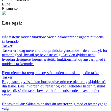
Eline
Rasmussen
Læs også:
Når æstetik møder funktion: Sådan balancerer designere nutidens
taskemode
Tasker
Tasker er i dag mere end blot praktiske genstande – de er udtryk for
personlighed, livsstil og bevidste valg. Artiklen dykker ned i,
hvordan designere forener æstetik, funktionalitet og ansvarlighed i
nutidens taskemode.
Fjern pletter fra regn, sne og salt – uden at beskadige din taske
Tasker
Regn, sne og vejsalt kan hurtigt give grimme pletter og skjolder på
din taske. Læs, hvordan du renser og vedligeholder læder, ruskind
og tekstil, så din taske bevarer sit flotte udseende – sæson efter
sæson.
Én taske til alt: Sådan mindsker du overforbrug med et bæredygtigt
valg