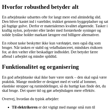
Hvorfor robusthed betyder alt
En arbejdstaske udsættes ofte for langt mere end almindelig slid.
Den bliver kastet ind i varebiler, trukket gennem byggepladser og sat
på fugtige gulve. Derfor er materialernes kvalitet afgørende. Tasker i
kraftig nylon, polyester eller læder med forstærkede syninger og
solide lynlåse holder markant længere end billigere alternativer.
En robust taske beskytter ikke kun værktøjet, men også dig som
bruger. Når tasken er stabil og velafbalanceret, mindskes risikoen
for, at den vælter eller beskadiger indholdet. Det betyder færre
afbrud i arbejdet og mindre spildtid.
Funktionalitet og organisering
En god arbejdstaske skal ikke bare være stærk – den skal også være
praktisk. Mange modeller er designet med et væld af lommer,
elastiske stropper og ruminddelinger, så du hurtigt kan finde det, du
skal bruge. Det sparer tid og gør arbejdsdagen mere effektiv.
Overvej, hvordan du typisk arbejder:
Til elektrikeren
er det vigtigt med mange små rum til