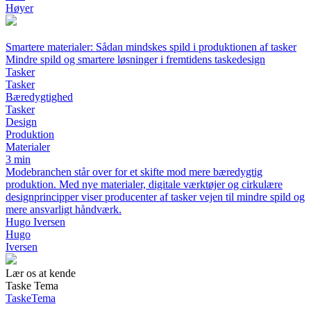
Høyer
Smartere materialer: Sådan mindskes spild i produktionen af tasker
Mindre spild og smartere løsninger i fremtidens taskedesign
Tasker
Tasker
Bæredygtighed
Tasker
Design
Produktion
Materialer
3 min
Modebranchen står over for et skifte mod mere bæredygtig
produktion. Med nye materialer, digitale værktøjer og cirkulære
designprincipper viser producenter af tasker vejen til mindre spild og
mere ansvarligt håndværk.
Hugo Iversen
Hugo
Iversen
Lær os at kende
Taske Tema
TaskeTema