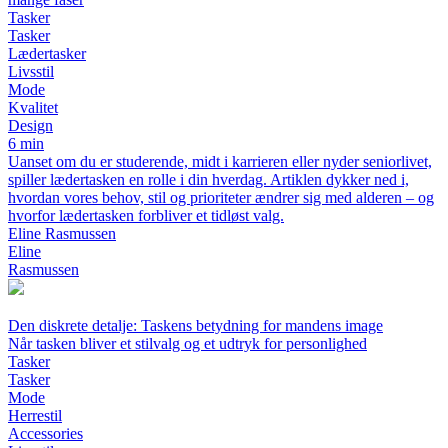
Tasker
Tasker
Lædertasker
Livsstil
Mode
Kvalitet
Design
6 min
Uanset om du er studerende, midt i karrieren eller nyder seniorlivet,
spiller lædertasken en rolle i din hverdag. Artiklen dykker ned i,
hvordan vores behov, stil og prioriteter ændrer sig med alderen – og
hvorfor lædertasken forbliver et tidløst valg.
Eline Rasmussen
Eline
Rasmussen
Den diskrete detalje: Taskens betydning for mandens image
Når tasken bliver et stilvalg og et udtryk for personlighed
Tasker
Tasker
Mode
Herrestil
Accessories