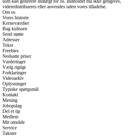
som kan generere indtægt for os. Indholdet må ikke gengives,
videredistribueres eller anvendes uden vores tilladelse.
Om os
Vores historie
Kerneværdier
Bag kulissen
Send støtte
Adresser
Tekst
Freebies
Nedsatte priser
Vurderinger
Vælg rigtigt
Forklaringer
Videoarkiv
Oplysninger
Typiske spørgsmål
Kontakt
Mening
Jobopslag
Del et tip
Medlem
Mit område
Service
Takster