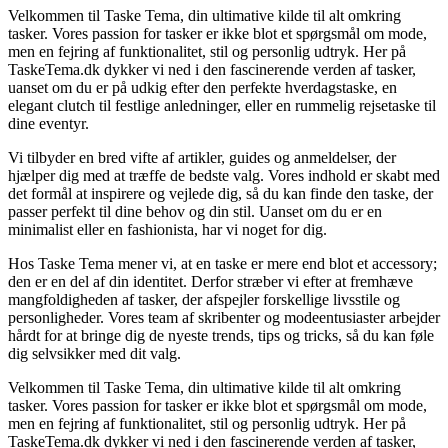
Velkommen til Taske Tema, din ultimative kilde til alt omkring
tasker. Vores passion for tasker er ikke blot et spørgsmål om mode,
men en fejring af funktionalitet, stil og personlig udtryk. Her på
TaskeTema.dk dykker vi ned i den fascinerende verden af tasker,
uanset om du er på udkig efter den perfekte hverdagstaske, en
elegant clutch til festlige anledninger, eller en rummelig rejsetaske til
dine eventyr.
Vi tilbyder en bred vifte af artikler, guides og anmeldelser, der
hjælper dig med at træffe de bedste valg. Vores indhold er skabt med
det formål at inspirere og vejlede dig, så du kan finde den taske, der
passer perfekt til dine behov og din stil. Uanset om du er en
minimalist eller en fashionista, har vi noget for dig.
Hos Taske Tema mener vi, at en taske er mere end blot et accessory;
den er en del af din identitet. Derfor stræber vi efter at fremhæve
mangfoldigheden af tasker, der afspejler forskellige livsstile og
personligheder. Vores team af skribenter og modeentusiaster arbejder
hårdt for at bringe dig de nyeste trends, tips og tricks, så du kan føle
dig selvsikker med dit valg.
Velkommen til Taske Tema, din ultimative kilde til alt omkring
tasker. Vores passion for tasker er ikke blot et spørgsmål om mode,
men en fejring af funktionalitet, stil og personlig udtryk. Her på
TaskeTema.dk dykker vi ned i den fascinerende verden af tasker,