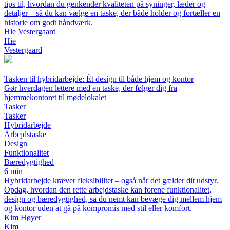
tips til, hvordan du genkender kvaliteten på syninger, læder og
detaljer – så du kan vælge en taske, der både holder og fortæller en
historie om godt håndværk.
Hie Vestergaard
Hie
Vestergaard
Tasken til hybridarbejde: Ét design til både hjem og kontor
Gør hverdagen lettere med en taske, der følger dig fra
hjemmekontoret til mødelokalet
Tasker
Tasker
Hybridarbejde
Arbejdstaske
Design
Funktionalitet
Bæredygtighed
6 min
Hybridarbejde kræver fleksibilitet – også når det gælder dit udstyr.
Opdag, hvordan den rette arbejdstaske kan forene funktionalitet,
design og bæredygtighed, så du nemt kan bevæge dig mellem hjem
og kontor uden at gå på kompromis med stil eller komfort.
Kim Høyer
Kim