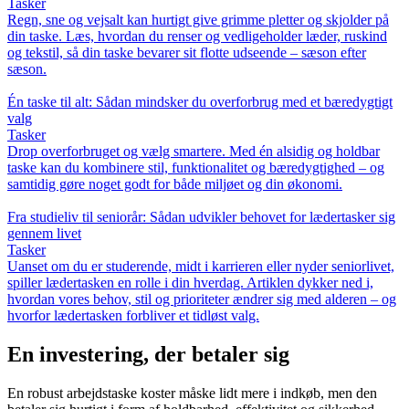
Tasker
Regn, sne og vejsalt kan hurtigt give grimme pletter og skjolder på
din taske. Læs, hvordan du renser og vedligeholder læder, ruskind
og tekstil, så din taske bevarer sit flotte udseende – sæson efter
sæson.
Én taske til alt: Sådan mindsker du overforbrug med et bæredygtigt
valg
Tasker
Drop overforbruget og vælg smartere. Med én alsidig og holdbar
taske kan du kombinere stil, funktionalitet og bæredygtighed – og
samtidig gøre noget godt for både miljøet og din økonomi.
Fra studieliv til seniorår: Sådan udvikler behovet for lædertasker sig
gennem livet
Tasker
Uanset om du er studerende, midt i karrieren eller nyder seniorlivet,
spiller lædertasken en rolle i din hverdag. Artiklen dykker ned i,
hvordan vores behov, stil og prioriteter ændrer sig med alderen – og
hvorfor lædertasken forbliver et tidløst valg.
En investering, der betaler sig
En robust arbejdstaske koster måske lidt mere i indkøb, men den