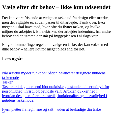
Vælg efter dit behov – ikke kun udseendet
Det kan være fristende at vælge en taske ud fra design eller mærke,
men det vigtigste er, at den passer til dit arbejde. Tænk over, hvor
meget du skal have med, hvor ofte du flytter tasken, og hvilke
miljøer du arbejder i. En elektriker, der arbejder indendørs, har andre
behov end en tømrer, der står på byggepladsen i al slags vejr.
En god tommelfingerregel er at vælge en taske, der kan vokse med
dine behov – hellere lidt for meget plads end for lidt.
Læs også:
Når æstetik møder funktion: Sådan balancerer designere nutidens
taskemode
Tasker
Tasker er i dag mere end blot praktiske genstande – de er udtryk for
personlighed, livsstil og bevidste valg. Artiklen dykker ned i,
hvordan designere forener æstetik, funktionalitet og ansvarlighed i
nutidens taskemode.
Fjern pletter fra regn, sne og salt – uden at beskadige din taske