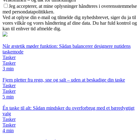
Jeg accepterer, at mine oplysninger håndteres i overensstemmelse
med persondatapolitikken.
Ved at oplyse din e-mail og tilmelde dig nyhedsbrevet, siger du ja til
vores vilkår og vores håndtering af dine data. Du har fuld kontrol og
kan til enhver tid afmelde dig.
Når æstetik møder funktion: Sådan balancerer designere nutidens
taskemode
Tasker
Tasker
3 min
Fjern pletter fra regn, sne og salt – uden at beskadige din taske
Tasker
Tasker
5 min
Én taske til alt: Sådan mindsker du overforbrug med et bæredygtigt
valg
Tasker
Tasker
4 min