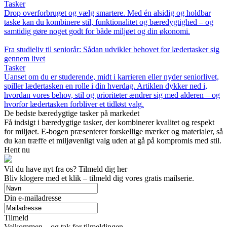
Tasker
Drop overforbruget og vælg smartere. Med én alsidig og holdbar
taske kan du kombinere stil, funktionalitet og bæredygtighed – og
samtidig gøre noget godt for både miljøet og din økonomi.
Fra studieliv til seniorår: Sådan udvikler behovet for lædertasker sig
gennem livet
Tasker
Uanset om du er studerende, midt i karrieren eller nyder seniorlivet,
spiller lædertasken en rolle i din hverdag. Artiklen dykker ned i,
hvordan vores behov, stil og prioriteter ændrer sig med alderen – og
hvorfor lædertasken forbliver et tidløst valg.
De bedste bæredygtige tasker på markedet
Få indsigt i bæredygtige tasker, der kombinerer kvalitet og respekt
for miljøet. E-bogen præsenterer forskellige mærker og materialer, så
du kan træffe et miljøvenligt valg uden at gå på kompromis med stil.
Hent nu
Vil du have nyt fra os? Tilmeld dig her
Bliv klogere med et klik – tilmeld dig vores gratis mailserie.
Din e-mailadresse
Tilmeld
Velkommen – og tak for tilmeldingen