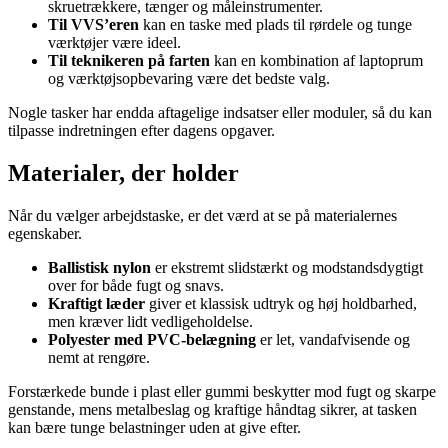
skruetrækkere, tænger og måleinstrumenter.
Til VVS’eren
kan en taske med plads til rørdele og tunge
værktøjer være ideel.
Til teknikeren på farten
kan en kombination af laptoprum
og værktøjsopbevaring være det bedste valg.
Nogle tasker har endda aftagelige indsatser eller moduler, så du kan
tilpasse indretningen efter dagens opgaver.
Materialer, der holder
Når du vælger arbejdstaske, er det værd at se på materialernes
egenskaber.
Ballistisk nylon
er ekstremt slidstærkt og modstandsdygtigt
over for både fugt og snavs.
Kraftigt læder
giver et klassisk udtryk og høj holdbarhed,
men kræver lidt vedligeholdelse.
Polyester med PVC-belægning
er let, vandafvisende og
nemt at rengøre.
Forstærkede bunde i plast eller gummi beskytter mod fugt og skarpe
genstande, mens metalbeslag og kraftige håndtag sikrer, at tasken
kan bære tunge belastninger uden at give efter.