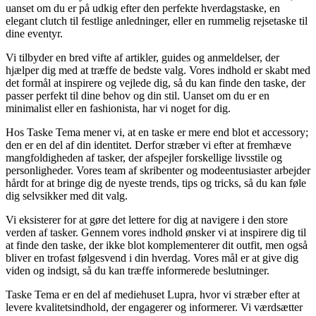
uanset om du er på udkig efter den perfekte hverdagstaske, en
elegant clutch til festlige anledninger, eller en rummelig rejsetaske til
dine eventyr.
Vi tilbyder en bred vifte af artikler, guides og anmeldelser, der
hjælper dig med at træffe de bedste valg. Vores indhold er skabt med
det formål at inspirere og vejlede dig, så du kan finde den taske, der
passer perfekt til dine behov og din stil. Uanset om du er en
minimalist eller en fashionista, har vi noget for dig.
Hos Taske Tema mener vi, at en taske er mere end blot et accessory;
den er en del af din identitet. Derfor stræber vi efter at fremhæve
mangfoldigheden af tasker, der afspejler forskellige livsstile og
personligheder. Vores team af skribenter og modeentusiaster arbejder
hårdt for at bringe dig de nyeste trends, tips og tricks, så du kan føle
dig selvsikker med dit valg.
Vi eksisterer for at gøre det lettere for dig at navigere i den store
verden af tasker. Gennem vores indhold ønsker vi at inspirere dig til
at finde den taske, der ikke blot komplementerer dit outfit, men også
bliver en trofast følgesvend i din hverdag. Vores mål er at give dig
viden og indsigt, så du kan træffe informerede beslutninger.
Taske Tema er en del af mediehuset Lupra, hvor vi stræber efter at
levere kvalitetsindhold, der engagerer og informerer. Vi værdsætter