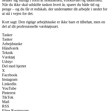
betaler sig hurtigt i form af holdbarhed, effektivitet og sikkerhed.
Når du ikke skal udskifte tasken hvert år, sparer du både tid og
penge – og du får et redskab, der understøtter dit arbejde i stedet for
at stå i vejen for det.
Kort sagt: Den rigtige arbejdstaske er ikke bare et tilbehør, men en
del af dit professionelle værktøjssæt.
Tasker
Tasker
Arbejdstaske
Håndværk
Teknik
Værktøj
Udstyr
Del med hjertet
X
Facebook
Instagram
LinkedIn
YouTube
Pinterest
TikTok
Mail
RSS
Eline Rasmussen