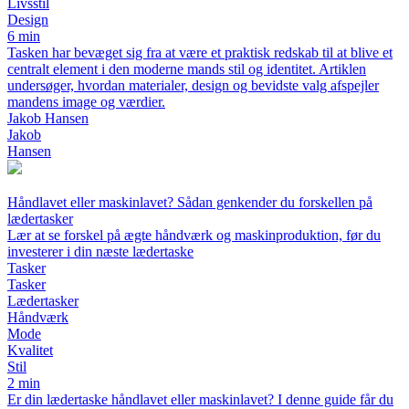
Livsstil
Design
6 min
Tasken har bevæget sig fra at være et praktisk redskab til at blive et
centralt element i den moderne mands stil og identitet. Artiklen
undersøger, hvordan materialer, design og bevidste valg afspejler
mandens image og værdier.
Jakob Hansen
Jakob
Hansen
Håndlavet eller maskinlavet? Sådan genkender du forskellen på
lædertasker
Lær at se forskel på ægte håndværk og maskinproduktion, før du
investerer i din næste lædertaske
Tasker
Tasker
Lædertasker
Håndværk
Mode
Kvalitet
Stil
2 min
Er din lædertaske håndlavet eller maskinlavet? I denne guide får du