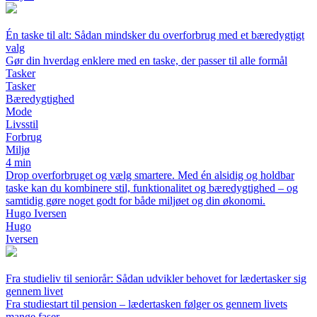
Én taske til alt: Sådan mindsker du overforbrug med et bæredygtigt
valg
Gør din hverdag enklere med en taske, der passer til alle formål
Tasker
Tasker
Bæredygtighed
Mode
Livsstil
Forbrug
Miljø
4 min
Drop overforbruget og vælg smartere. Med én alsidig og holdbar
taske kan du kombinere stil, funktionalitet og bæredygtighed – og
samtidig gøre noget godt for både miljøet og din økonomi.
Hugo Iversen
Hugo
Iversen
Fra studieliv til seniorår: Sådan udvikler behovet for lædertasker sig
gennem livet
Fra studiestart til pension – lædertasken følger os gennem livets
mange faser